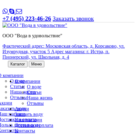
+7 (495) 223-46-26
Заказать звонок
ООО "Вода в удовольствие"
Фактический адрес: Московская область, д. Корсаково, ул.
Изумрудная, участок 5 Адрес магазина: г. Истра, п.
Пионерский, ул. Школьная, д. 4
Каталог
Меню
О компании
О воде
О компании
Статьи
О воде
Наша жизнь
Статьи
Отзывы
Наша жизнь
Акции
Отзывы
Заказать воду
Акции
Наш магазин
Заказать воду
Доставка и оплата
Наш магазин
Польза лития в воде
Доставка и оплата
Контакты
Контакты