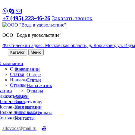
+7 (495) 223-46-26
Заказать звонок
ООО "Вода в удовольствие"
Фактический адрес: Московская область, д. Корсаково, ул. Изумр
Каталог
Меню
О компании
О воде
О компании
Статьи
О воде
Наша жизнь
Статьи
Отзывы
Наша жизнь
Акции
Отзывы
Заказать воду
Акции
Наш магазин
Заказать воду
Доставка и оплата
Наш магазин
Польза лития в воде
Доставка и оплата
Контакты
Контакты
allovoda@mail.ru