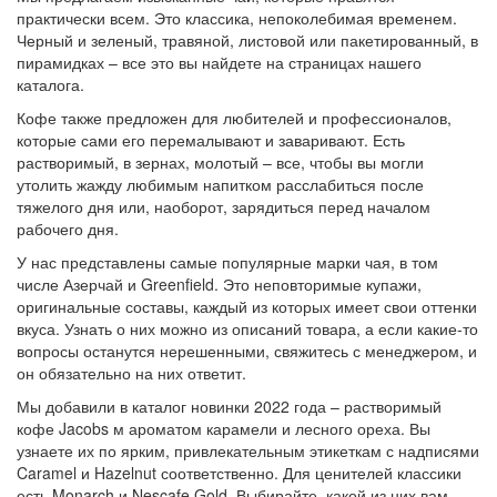
практически всем. Это классика, непоколебимая временем.
Черный и зеленый, травяной, листовой или пакетированный, в
пирамидках – все это вы найдете на страницах нашего
каталога.
Кофе также предложен для любителей и профессионалов,
которые сами его перемалывают и заваривают. Есть
растворимый, в зернах, молотый – все, чтобы вы могли
утолить жажду любимым напитком расслабиться после
тяжелого дня или, наоборот, зарядиться перед началом
рабочего дня.
У нас представлены самые популярные марки чая, в том
числе Азерчай и Greenfield. Это неповторимые купажи,
оригинальные составы, каждый из которых имеет свои оттенки
вкуса. Узнать о них можно из описаний товара, а если какие-то
вопросы останутся нерешенными, свяжитесь с менеджером, и
он обязательно на них ответит.
Мы добавили в каталог новинки 2022 года – растворимый
кофе Jacobs м ароматом карамели и лесного ореха. Вы
узнаете их по ярким, привлекательным этикеткам с надписями
Caramel и Hazelnut соответственно. Для ценителей классики
есть Monarch и Nescafe Gold. Выбирайте, какой из них вам