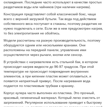
охлаждения. Последние часто используют в качестве простых
раздатчиков воды или чайников (при наличии нагрева).
Конструкция представляет собой классический бокс, чаще
всего с верхней загрузкой бутыли. Так вода под действием
собственного веса поступает в стаканы, поэтому раздатчик не
нужно подключать к сети. Если же в нем предусмотрен нагрев,
то без электропитания не обойтись.
Модели рассчитаны на разную производительность, поэтому
оборудуются одним или несколькими кранами. Они
расположены на передней панели, управление ими
осуществляется через рычаги, кнопки или сенсор.
В устройствах с нагревателем есть стальной бак, в котором
происходит нагрев жидкости до 96-97 градусов. При этой
температуре не происходит повреждения внутренних
элементов, а при кипении пластик может оплавиться, и
появится неприятный привкус. После нагревания вода
подается по пластиковым трубкам к кранику.
Корпус кулера часто выполнен из пластика. Это прочный,
красивый, гигиеничный материал. Который легко очистить от
загрязнений. Регулярное использование приводит к быстрому
загрязнению, но достаточно провести по поверхности простой