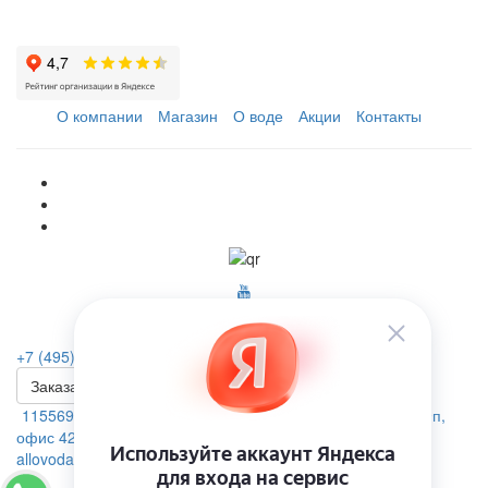
О компании
Магазин
О воде
Акции
Контакты
+7 (495) 223-46-26
Заказать звонок
115569, г. Москва, ул.Домодедовская. д.4 помещение 19п,
офис 42А
allovoda@mail.ru