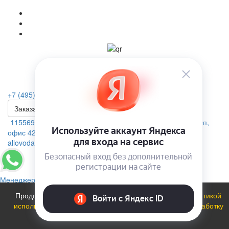
+7 (495) 223-46-26
Заказать звонок
115569, г. Москва, ул.Домодедовская. д.4 помещение 19п,
офис 42А
allovoda@mail.ru
Менеджер
Продолжая использовать сайт, вы соглашаетесь с
политикой
использования файлов cookie
и даете
Согласие на обработку
персональных данных
.
ОК