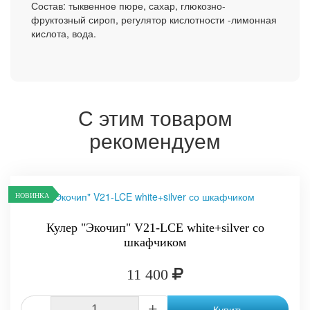
Состав: тыквенное пюре, сахар, глюкозно-
фруктозный сироп, регулятор кислотности -лимонная
кислота, вода.
С этим товаром
рекомендуем
НОВИНКА
Кулер "Экочип" V21-LCE white+silver со
шкафчиком
11 400
-
+
Купить