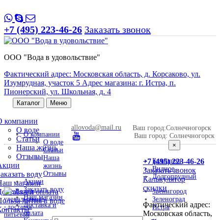
+7 (495) 223-46-26
Заказать звонок
ООО "Вода в удовольствие"
Фактический адрес: Московская область, д. Корсаково, ул.
Изумрудная, участок 5 Адрес магазина: г. Истра, п.
Пионерский, ул. Школьная, д. 4
Каталог
Меню
О компании
allovoda@mail.ru
Ваш город:
Солнечногорск
О воде
О компании
Ваш город:
Солнечногорск
Статьи
О воде
×
Наша жизнь
Статьи
Отзывы
Наша
+7 (495) 223-46-26
Балашиха
Акции
жизнь
Видное
Заказать звонок
Заказать воду
Отзывы
Долгопрудный
Калькулятор
Акции
Наш магазин
скидки
Заказать воду
Доставка и оплата
Звенигород
Наш магазин
Зеленоград
Польза лития в воде
Фактический адрес:
Доставка и
Истра
Контакты
оплата
Московская область,