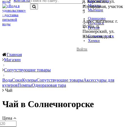
Контакты
д. Корсаково, ул.
Красногорск
Москва
Изумрудная, участок
Мытищи
5
Одинцово
Адрес магазина: г.
Подольск
Истра, п.
Реутов
Пионерский, ул.
Школьная, д. 4
Солнечногорск
Химки
Войти
Главная
Магазин
Сопутствующие товары
Вода
Соки
Кулеры
Сопутствующие товары
Аксессуары для
кулеров
Помпы
Одноразовая тара
Чай
Чай в Солнечногорске
Цена