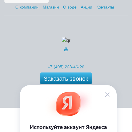
О компании
Магазин
О воде
Акции
Контакты
+7 (495) 223-46-26
Заказать звонок
115569, г. Москва,
ул.Домодедовская. д.4
помещение 19п, офис 42А
allovoda@mail.ru