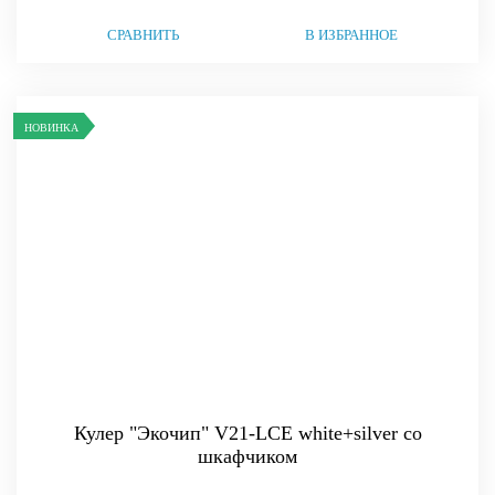
СРАВНИТЬ
В ИЗБРАННОЕ
НОВИНКА
Кулер "Экочип" V21-LCE white+silver со
шкафчиком