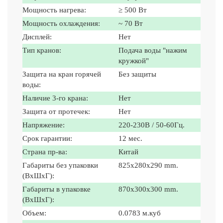
Мощность нагрева:
≥ 500 Вт
Мощность охлаждения:
~ 70 Вт
Дисплей:
Нет
Тип кранов:
Подача воды "нажим
кружкой"
Защита на кран горячей
Без защиты
воды:
Наличие 3-го крана:
Нет
Защита от протечек:
Нет
Напряжение:
220-230В / 50-60Гц.
Срок гарантии:
12 мес.
Страна пр-ва:
Китай
Габариты без упаковки
825x280x290 mm.
(ВxШxГ):
Габариты в упаковке
870x300x300 mm.
(ВxШxГ):
Объем:
0.0783 м.куб