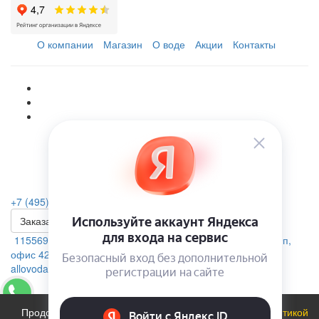
О компании
Магазин
О воде
Акции
Контакты
+7 (495) 223-46-26
Заказать звонок
115569, г. Москва, ул.Домодедовская. д.4 помещение 19п,
офис 42А
allovoda@mail.ru
Продолжая использовать сайт, вы соглашаетесь с
политикой