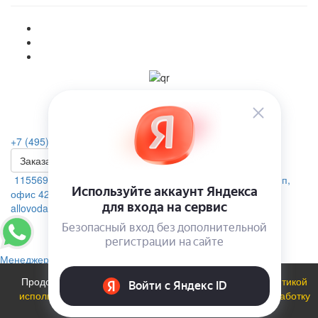
+7 (495) 223-46-26
Заказать звонок
115569, г. Москва, ул.Домодедовская. д.4 помещение 19п,
офис 42А
allovoda@mail.ru
Менеджер
Продолжая использовать сайт, вы соглашаетесь с
политикой
использования файлов cookie
и даете
Согласие на обработку
персональных данных
.
ОК