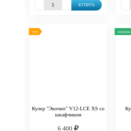
-
+
-
КУПИТЬ
ТОП
НОВИНК
Кулер "Экочип" V12-LCE XS со
Ку
шкафчиком
6 400