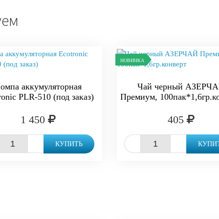
уем
НОВИНКА
омпа аккумуляторная
Чай черный АЗЕРЧ
ronic PLR-510 (под заказ)
Премиум, 100пак*1,6гр.к
1 450
405
+
-
+
КУПИТЬ
КУПИ