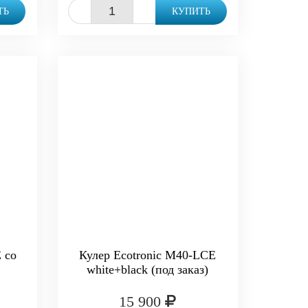
-
+
ТЬ
КУПИТЬ
 со
Кулер Ecotronic M40-LCE
white+black (под заказ)
15 900