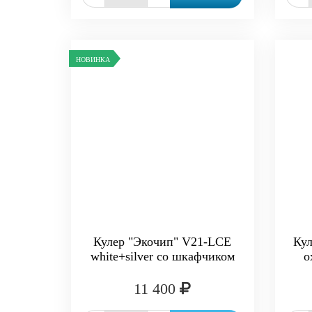
НОВИНКА
Кулер "Экочип" V21-LCE
Ку
white+silver со шкафчиком
о
11 400