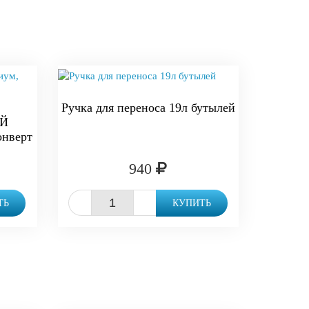
Ручка для переноса 19л бутылей
АЙ
онверт
940
-
+
ТЬ
КУПИТЬ