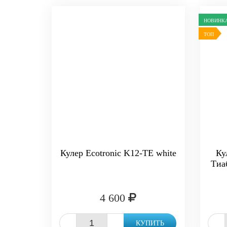
НОВИНК
ТОП
Кулер Ecotronic K12-TE white
Ку
Тиа
4 600
-
+
-
КУПИТЬ