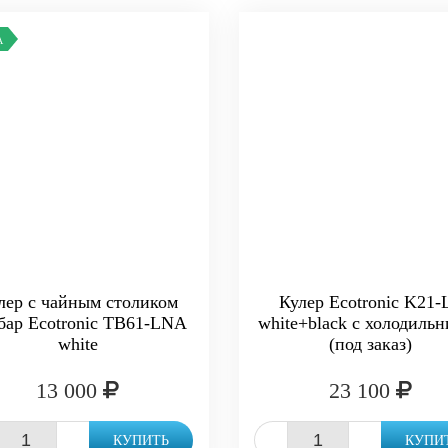
А
лер с чайным столиком
Кулер Ecotronic K21-
бар Ecotronic TB61-LNA
white+black с холодиль
white
(под заказ)
13 000
23 100
+
-
+
КУПИТЬ
КУПИ