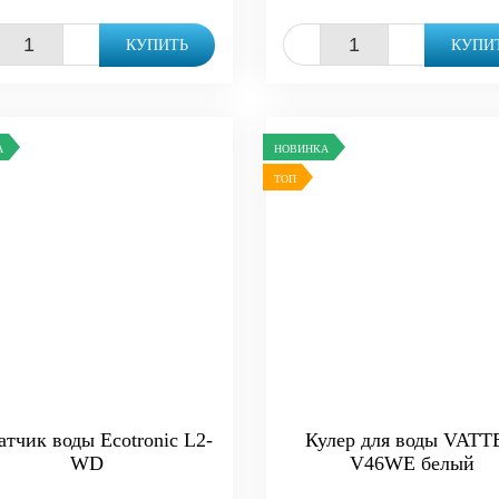
+
-
+
КУПИТЬ
КУПИ
А
НОВИНКА
ТОП
атчик воды Ecotronic L2-
Кулер для воды VATT
WD
V46WE белый