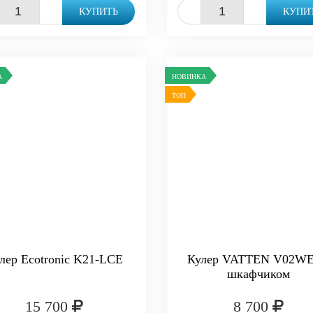
+
-
+
КУПИТЬ
КУПИ
А
НОВИНКА
ТОП
лер Ecotronic K21-LCE
Кулер VATTEN V02WE
шкафчиком
15 700
8 700