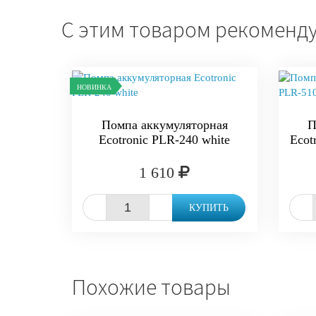
С этим товаром рекоменд
НОВИНКА
Помпа аккумуляторная
П
Ecotronic PLR-240 white
Ecot
1 610
-
+
-
КУПИТЬ
Похожие товары