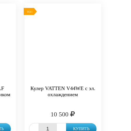
ТОП
LF
Кулер VATTEN V44WE с эл.
ником
охлаждением
10 500
-
+
ТЬ
КУПИТЬ