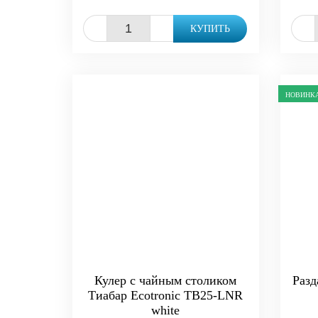
-
+
-
КУПИТЬ
НОВИНК
Кулер с чайным столиком
Разд
Тиабар Ecotronic TB25-LNR
white