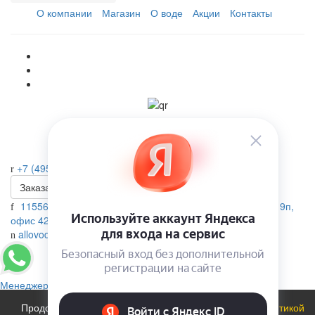
О компании
Магазин
О воде
Акции
Контакты
+7 (495) 223-46-26
Заказать звонок
115569, г. Москва, ул.Домодедовская. д.4 помещение 19п,
офис 42А
allovoda@mail.ru
Менеджер
Продолжая использовать сайт, вы соглашаетесь с
политикой