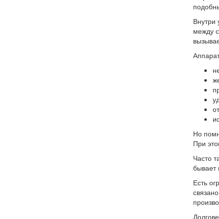
подобн
Внутри 
между с
вызывае
Аппарат
н
ж
п
у
о
и
Но помн
При это
Часто т
бывает 
Есть ог
связано
произво
Долгове