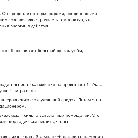
ь. Он представлен термопарами, соединенными
м тока возникает разность температур, что
ения энергии в действии.
 что обеспечивает больший срок службы;
водительность охлаждения не превышает 1 л/час.
усов 4 литра воды.
в по сравнению с окружающей средой. Летом этого
ндиционером.
етриваемых и сильно запыленных помещений. Это
ужно периодически чистить, чтобы
 заключить с нашей компанией договор о поставках