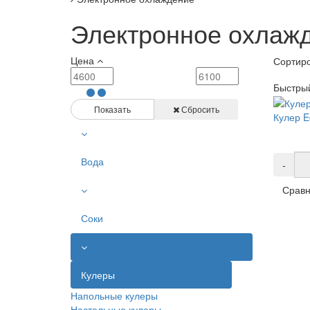
Электронное охлажд
Цена
Сортиро
Быстры
Показать
Сбросить
Кулер E
Вода
-
Сравн
Соки
Кулеры
Напольные кулеры
Настольные кулеры