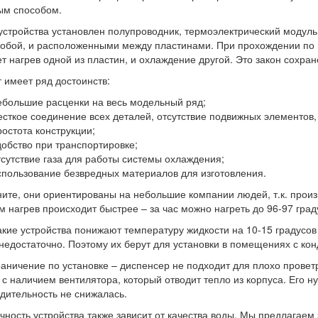
ым способом.
устройства установлен полупроводник, термоэлектрический модул
обой, и расположенными между пластинами. При прохождении по ни
т нагрев одной из пластин, и охлаждение другой. Это закон сохран
 имеет ряд достоинств:
ебольшие расценки на весь модельный ряд;
есткое соединение всех деталей, отсутствие подвижных элементов,
ростота конструкции;
добство при транспортировке;
тсутствие газа для работы системы охлаждения;
спользование безвредных материалов для изготовления.
ите, они ориентированы на небольшие компании людей, т.к. произ
м нагрев происходит быстрее – за час можно нагреть до 96-97 град
акие устройства понижают температуру жидкости на 10-15 градусо
недостаточно. Поэтому их берут для установки в помещениях с ко
раничение по установке – диспенсер не подходит для плохо пров
 с наличием вентилятора, который отводит тепло из корпуса. Его н
дительность не снижалась.
чность устройства также зависит от качества воды. Мы предлагаем