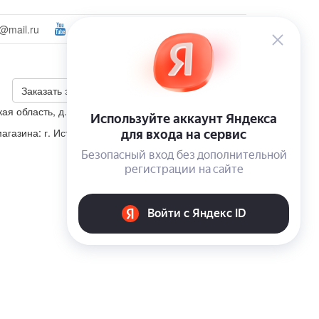
@mail.ru
Ваш город:
Солнечногорск
Войти
+7 (495) 223-46-26
Калькулятор скидки
Заказать звонок
ая область, д. Корсаково, ул. Изумрудная, участок 5
агазина: г. Истра, п. Пионерский, ул. Школьная, д. 4