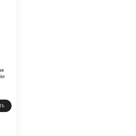
ая
te
ТЬ