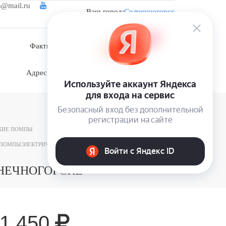
a@mail.ru
Ваш город:
Солнечногорск
Войти
Фактический адрес: Московская область, д.
Корсаково, ул. Изумрудная, участок 5
Адрес магазина: г. Истра, п. Пионерский, ул.
Школьная, д. 4
КИЕ ПОМПЫ
 ПОМПЫ
ЭЛЕКТРИЧЕСКИЕ ПОМПЫ
ЛНЕЧНОГОРСКЕ
1 450