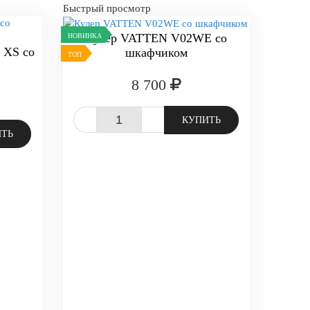
Быстрый просмотр
Кулер VATTEN V02WE со
НОВИНКА
 XS со
шкафчиком
ТОП
8 700
-
+
КУПИТЬ
ИТЬ