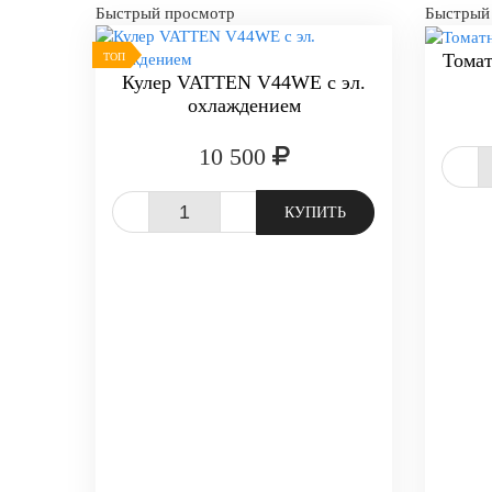
Быстрый просмотр
Быстрый
Томат
ТОП
Кулер VATTEN V44WE с эл.
охлаждением
10 500
-
-
+
КУПИТЬ