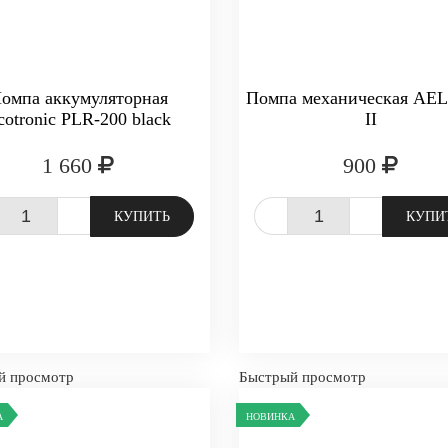
омпа аккумуляторная
Помпа механическая AE
cotronic PLR-200 black
II
1 660
900
+
-
+
КУПИТЬ
КУПИ
й просмотр
Быстрый просмотр
А
НОВИНКА