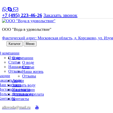
+7 (495) 223-46-26
Заказать звонок
ООО "Вода в удовольствие"
Фактический адрес: Московская область, д. Корсаково, ул. Изумр
Каталог
Меню
О компании
О воде
О компании
Статьи
О воде
Наша жизнь
Статьи
Отзывы
Наша жизнь
Акции
Отзывы
Заказать воду
Акции
Наш магазин
Заказать воду
Доставка и оплата
Наш магазин
Польза лития в воде
Доставка и оплата
Контакты
Контакты
allovoda@mail.ru