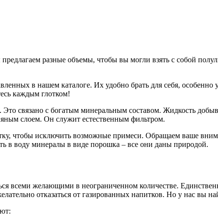
ы предлагаем разные объемы, чтобы вы могли взять с собой пол
вленных в нашем каталоге. Их удобно брать для себя, особенно 
есь каждым глотком!
о. Это связано с богатым минеральным составом. Жидкость добы
няным слоем. Он служит естественным фильтром.
у, чтобы исключить возможные примеси. Обращаем ваше внимание
ть в воду минералы в виде порошка – все они даны природой.
ься всеми желающими в неограниченном количестве. Единственно
 желательно отказаться от газированных напитков. Но у нас вы н
ют: