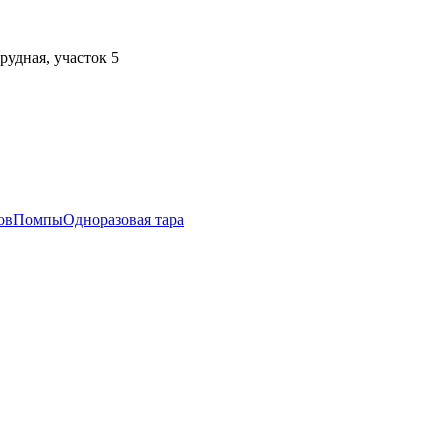
рудная, участок 5
ов
Помпы
Одноразовая тара