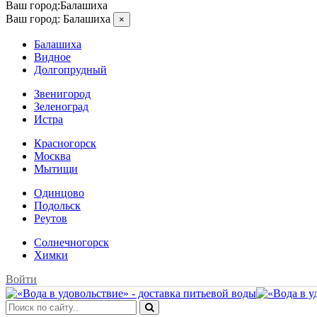
Ваш город:
Балашиха
Ваш город:
Балашиха
×
Балашиха
Видное
Долгопрудный
Звенигород
Зеленоград
Истра
Красногорск
Москва
Мытищи
Одинцово
Подольск
Реутов
Солнечногорск
Химки
Войти