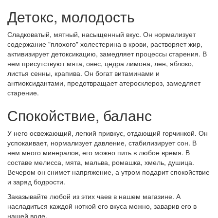
Детокс, молодость
Сладковатый, мятный, насыщенный вкус. Он нормализует
содержание "плохого" холестерина в крови, растворяет жир,
активизирует детоксикацию, замедляет процессы старения. В
нем присутствуют мята, овес, цедра лимона, лен, яблоко,
листья сенны, крапива. Он богат витаминами и
антиоксидантами, предотвращает атеросклероз, замедляет
старение.
Спокойствие, баланс
У него освежающий, легкий привкус, отдающий горчинкой. Он
успокаивает, нормализует давление, стабилизирует сон. В
нем много минералов, его можно пить в любое время. В
составе мелисса, мята, мальва, ромашка, хмель, душица.
Вечером он снимет напряжение, а утром подарит спокойствие
и заряд бодрости.
Заказывайте любой из этих чаев в нашем магазине. А
насладиться каждой ноткой его вкуса можно, заварив его в
нашей воде.