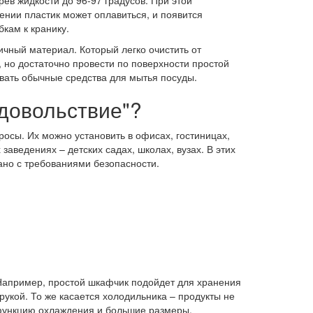
рев жидкости до 96-97 градусов. При этой
ении пластик может оплавиться, и появится
кам к кранику.
ичный материал. Который легко очистить от
 но достаточно провести по поверхности простой
овать обычные средства для мытья посуды.
удовольствие"?
осы. Их можно установить в офисах, гостиницах,
заведениях – детских садах, школах, вузах. В этих
ано с требованиями безопасности.
Например, простой шкафчик подойдет для хранения
 рукой. То же касается холодильника – продукты не
 функцию охлаждения и большие размеры.