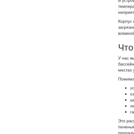
В устро
темпера
неприят
Корпус 
загрязн
влажной
Что
У нас в
бассейн
местах 
Помимо 
х
о
ш
л
г
Это рас
печенья
пропаду