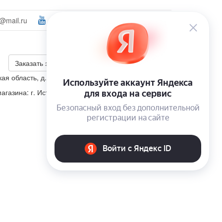
@mail.ru
Ваш город:
Мытищи
Войти
+7 (495) 223-46-26
Калькулятор скидки
Заказать звонок
ая область, д. Корсаково, ул. Изумрудная, участок 5
агазина: г. Истра, п. Пионерский, ул. Школьная, д. 4