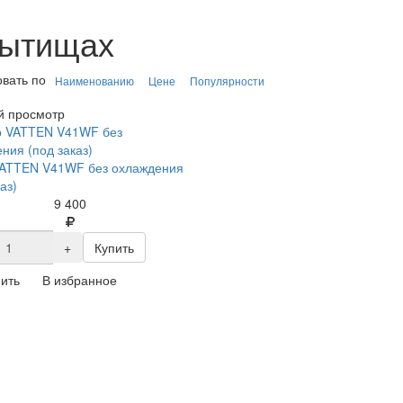
Мытищах
вать по
Наименованию
Цене
Популярности
й просмотр
VATTEN V41WF без охлаждения
аз)
9 400
+
Купить
ить
В избранное