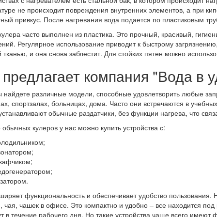
йствах с нагревателем есть стальной бак, в котором происходит наг
туре не происходит повреждения внутренних элементов, а при кип
ный привкус. После нагревания вода подается по пластиковым труб
кулера часто выполнен из пластика. Это прочный, красивый, гигиен
ений. Регулярное использование приводит к быстрому загрязнению,
 тканью, и она снова заблестит. Для стойких пятен можно использ
 предлагает компания "Вода в 
ы найдете различные модели, способные удовлетворить любые запр
ах, спортзалах, больницах, дома. Часто они встречаются в учебных 
устанавливают обычные раздатчики, без функции нагрева, что связ
обычных кулеров у нас можно купить устройства с:
олодильником;
зонатором;
кафчиком;
едогенератором;
азатором.
ширяет функциональность и обеспечивает удобство пользования. 
, чая, чашек в офисе. Это компактно и удобно – все находится под
т в течение рабочего дня. Но такие устройства чаще всего имеют