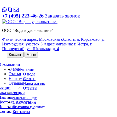
+7 (495) 223-46-26
Заказать звонок
ООО "Вода в удовольствие"
Фактический адрес: Московская область, д. Корсаково, ул.
Изумрудная, участок 5 Адрес магазина: г. Истра, п.
Пионерский, ул. Школьная, д. 4
Каталог
Меню
О компании
О воде
О компании
Статьи
О воде
Наша жизнь
Статьи
Отзывы
Наша жизнь
Акции
Отзывы
Заказать воду
Акции
Наш магазин
Заказать воду
Доставка и оплата
Наш магазин
Польза лития в воде
Доставка и оплата
Контакты
Контакты