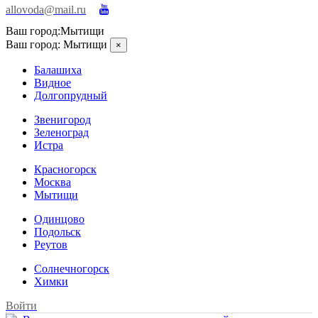
allovoda@mail.ru
Ваш город:
Мытищи
Ваш город:
Мытищи
×
Балашиха
Видное
Долгопрудный
Звенигород
Зеленоград
Истра
Красногорск
Москва
Мытищи
Одинцово
Подольск
Реутов
Солнечногорск
Химки
Войти