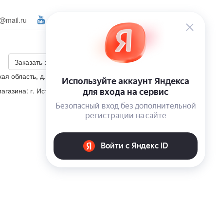
@mail.ru
Ваш город:
Мытищи
Войти
+7 (495) 223-46-26
Калькулятор скидки
Заказать звонок
ая область, д. Корсаково, ул. Изумрудная, участок 5
агазина: г. Истра, п. Пионерский, ул. Школьная, д. 4