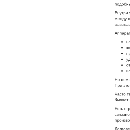
подобн
Внутри 
между с
вызывае
Аппарат
н
ж
п
у
о
и
Но помн
При это
Часто т
бывает 
Есть ог
связано
произво
Долгове