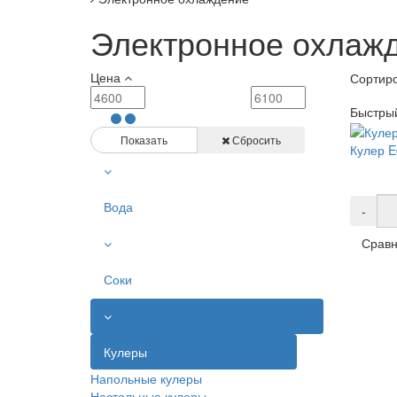
Электронное охлаж
Цена
Сортиро
Быстры
Показать
Сбросить
Кулер E
Вода
-
Сравн
Соки
Кулеры
Напольные кулеры
Настольные кулеры