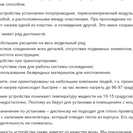
ым способом.
устройства установлен полупроводник, термоэлектрический модул
обой, и расположенными между пластинами. При прохождении по ни
т нагрев одной из пластин, и охлаждение другой. Это закон сохран
 имеет ряд достоинств:
ебольшие расценки на весь модельный ряд;
есткое соединение всех деталей, отсутствие подвижных элементов,
ростота конструкции;
добство при транспортировке;
тсутствие газа для работы системы охлаждения;
спользование безвредных материалов для изготовления.
ите, они ориентированы на небольшие компании людей, т.к. произ
м нагрев происходит быстрее – за час можно нагреть до 96-97 град
акие устройства понижают температуру жидкости на 10-15 градусо
недостаточно. Поэтому их берут для установки в помещениях с ко
раничение по установке – диспенсер не подходит для плохо пров
 с наличием вентилятора, который отводит тепло из корпуса. Его н
дительность не снижалась.
чность устройства также зависит от качества воды. Мы предлагаем