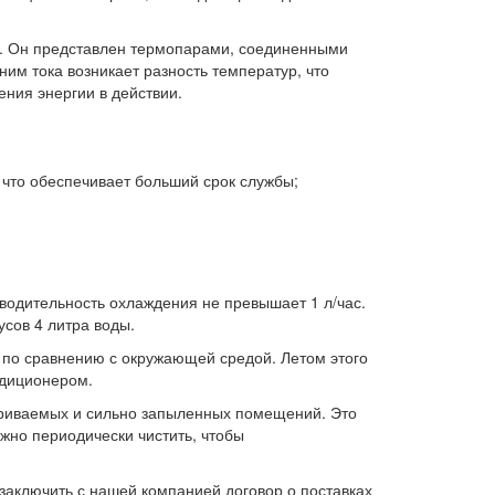
ь. Он представлен термопарами, соединенными
м тока возникает разность температур, что
ения энергии в действии.
 что обеспечивает больший срок службы;
водительность охлаждения не превышает 1 л/час.
усов 4 литра воды.
в по сравнению с окружающей средой. Летом этого
ндиционером.
етриваемых и сильно запыленных помещений. Это
ужно периодически чистить, чтобы
 заключить с нашей компанией договор о поставках