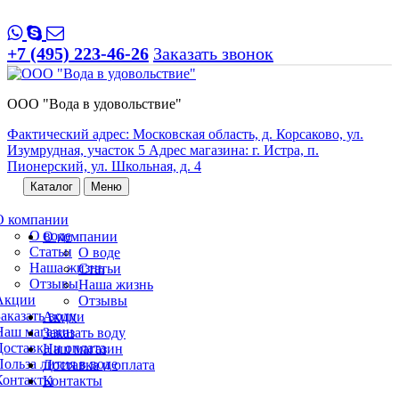
+7 (495) 223-46-26
Заказать звонок
ООО "Вода в удовольствие"
Фактический адрес: Московская область, д. Корсаково, ул.
Изумрудная, участок 5 Адрес магазина: г. Истра, п.
Пионерский, ул. Школьная, д. 4
Каталог
Меню
О компании
О воде
О компании
Статьи
О воде
Наша жизнь
Статьи
Отзывы
Наша жизнь
Акции
Отзывы
Заказать воду
Акции
Наш магазин
Заказать воду
Доставка и оплата
Наш магазин
Польза лития в воде
Доставка и оплата
Контакты
Контакты