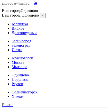
allovoda@mail.ru
Ваш город:
Одинцово
Ваш город:
Одинцово
×
Балашиха
Видное
Долгопрудный
Звенигород
Зеленоград
Истра
Красногорск
Москва
Мытищи
Одинцово
Подольск
Реутов
Солнечногорск
Химки
Войти