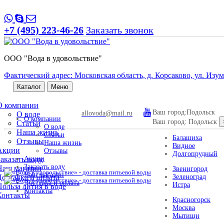
+7 (495) 223-46-26
Заказать звонок
ООО "Вода в удовольствие"
Фактический адрес: Московская область, д. Корсаково, ул. Изумр
Каталог
Меню
О компании
Ваш город:
Подольск
allovoda@mail.ru
О воде
О компании
Ваш город:
Подольск
Статьи
О воде
Наша жизнь
Статьи
Балашиха
Отзывы
Наша жизнь
Видное
Акции
Отзывы
Долгопрудный
Заказать воду
Акции
Заказать воду
Наш магазин
Звенигород
Наш магазин
Доставка и оплата
Зеленоград
Доставка и оплата
Истра
Польза лития в воде
Контакты
Контакты
Красногорск
Москва
Мытищи