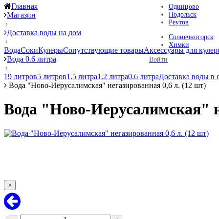
Главная
Одинцово
Магазин
Подольск
Реутов
Доставка воды на дом
Солнечногорск
Химки
Вода
Соки
Кулеры
Сопутствующие товары
Аксессуары для кулер
Вода 0.6 литра
Войти
19 литров
5 литров
1.5 литра
1.2 литра
0.6 литра
Доставка воды в 
Вода "Ново-Иерусалимская" негазированная 0,6 л. (12 шт)
Вода "Ново-Иерусалимская" не
×