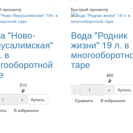
й просмотр
Быстрый просмотр
а "Ново-
Вода "Родник
усалимская"
жизни" 19 л. в
. в
многооборотн
гооборотной
таре
е
480
510
-
+
Купить
+
Купить
Сравнить
В избранное
ить
В избранное