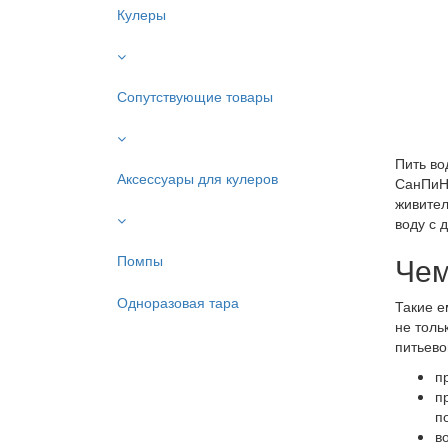
Кулеры
Сопутствующие товары
Пить во
Аксессуары для кулеров
СанПиН.
живител
воду с 
Чем
Помпы
Одноразовая тара
Такие е
не толь
питьево
п
п
п
в