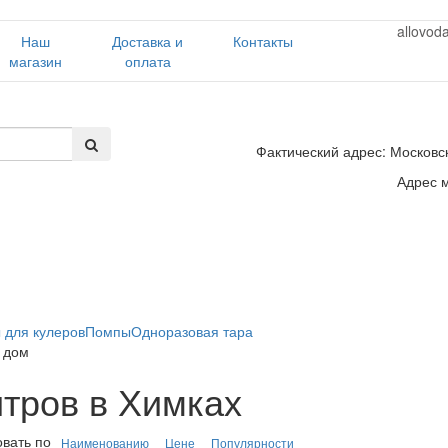
allovod
Наш
Доставка и
Контакты
магазин
оплата
Фактический адрес: Московск
Адрес м
 для кулеров
Помпы
Одноразовая тара
а дом
итров в Химках
вать по
Наименованию
Цене
Популярности