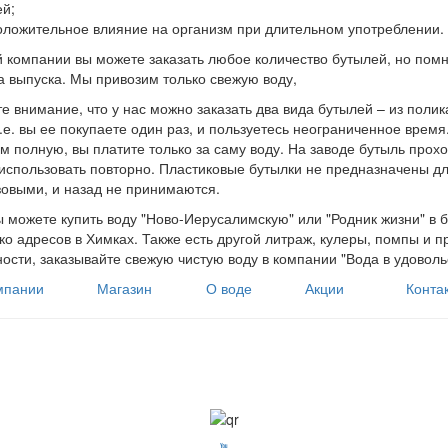
ей;
оложительное влияние на организм при длительном употреблении.
 компании вы можете заказать любое количество бутылей, но помн
 выпуска. Мы привозим только свежую воду,
е внимание, что у нас можно заказать два вида бутылей – из поли
т.е. вы ее покупаете один раз, и пользуетесь неограниченное врем
м полную, вы платите только за саму воду. На заводе бутыль прох
спользовать повторно. Пластиковые бутылки не предназначены дл
овыми, и назад не принимаются.
ы можете купить воду "Ново-Иерусалимскую" или "Родник жизни" в б
ко адресов в Химках. Также есть другой литраж, кулеры, помпы и п
ости, заказывайте свежую чистую воду в компании "Вода в удоволь
мпании
Магазин
О воде
Акции
Конта