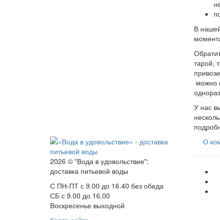
н
п
В нашей
момента
Обратит
тарой, 
привози
можно и
однораз
У нас в
несколь
подробн
О ко
2026 © "Вода в удовольствие":
доставка питьевой воды
С ПН-ПТ с 9.00 до 16.40 без обеда
СБ с 9.00 до 16.00
Воскресенье выходной