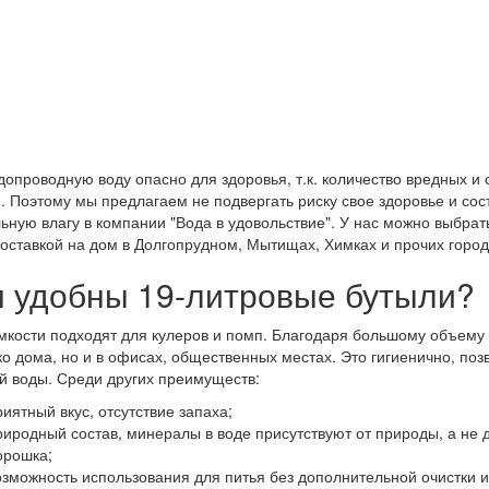
допроводную воду опасно для здоровья, т.к. количество вредных и
 Поэтому мы предлагаем не подвергать риску свое здоровье и сост
ьную влагу в компании "Вода в удовольствие". У нас можно выбрать 
доставкой на дом в Долгопрудном, Мытищах, Химках и прочих горо
 удобны 19-литровые бутыли?
мкости подходят для кулеров и помп. Благодаря большому объему и
ко дома, но и в офисах, общественных местах. Это гигиенично, поз
й воды. Среди других преимуществ:
риятный вкус, отсутствие запаха;
риродный состав, минералы в воде присутствуют от природы, а не 
орошка;
озможность использования для питья без дополнительной очистки и