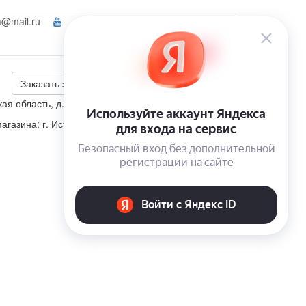
a@mail.ru
Ваш город:
Химки
Войти
+7 (495) 223-46-26
Калькулятор скидки
Заказать звонок
ая область, д. Корсаково, ул. Изумрудная, участок 5
агазина: г. Истра, п. Пионерский, ул. Школьная, д. 4