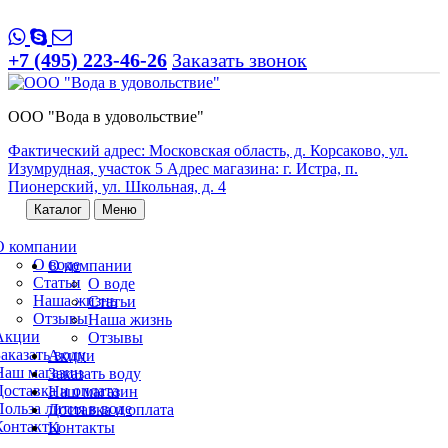
+7 (495) 223-46-26
Заказать звонок
ООО "Вода в удовольствие"
Фактический адрес: Московская область, д. Корсаково, ул.
Изумрудная, участок 5 Адрес магазина: г. Истра, п.
Пионерский, ул. Школьная, д. 4
Каталог
Меню
О компании
О воде
О компании
Статьи
О воде
Наша жизнь
Статьи
Отзывы
Наша жизнь
Акции
Отзывы
Заказать воду
Акции
Наш магазин
Заказать воду
Доставка и оплата
Наш магазин
Польза лития в воде
Доставка и оплата
Контакты
Контакты