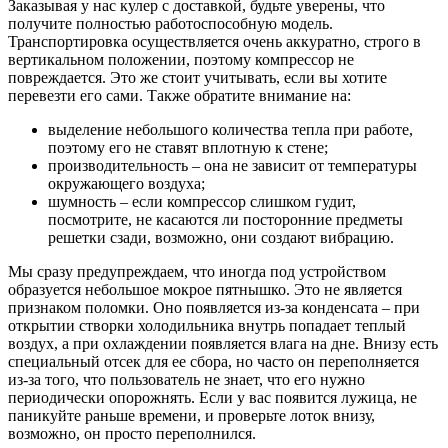
Заказывая у нас кулер с доставкой, будьте уверены, что
получите полностью работоспособную модель.
Транспортировка осуществляется очень аккуратно, строго в
вертикальном положении, поэтому компрессор не
повреждается. Это же стоит учитывать, если вы хотите
перевезти его сами. Также обратите внимание на:
выделение небольшого количества тепла при работе,
поэтому его не ставят вплотную к стене;
производительность – она не зависит от температуры
окружающего воздуха;
шумность – если компрессор слишком гудит,
посмотрите, не касаются ли посторонние предметы
решетки сзади, возможно, они создают вибрацию.
Мы сразу предупреждаем, что иногда под устройством
образуется небольшое мокрое пятнышко. Это не является
признаком поломки. Оно появляется из-за конденсата – при
открытии створки холодильника внутрь попадает теплый
воздух, а при охлаждении появляется влага на дне. Внизу есть
специальный отсек для ее сбора, но часто он переполняется
из-за того, что пользователь не знает, что его нужно
периодически опорожнять. Если у вас появится лужица, не
паникуйте раньше времени, и проверьте лоток внизу,
возможно, он просто переполнился.