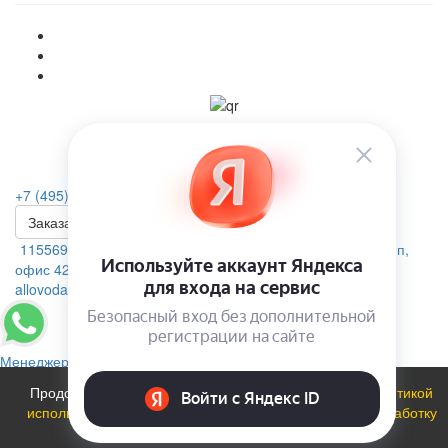
+7 (495) 223-46-26
Заказать звонок
115569, г. Москва, ул.Домодедовская. д.4 помещение 19п,
офис 42А
allovoda@mail.ru
Менеджер
Продолжая использовать сайт, вы соглашаетесь с
политикой
использования файлов cookie
и даете
Согласие на обработку
персональных данных
.
ОК