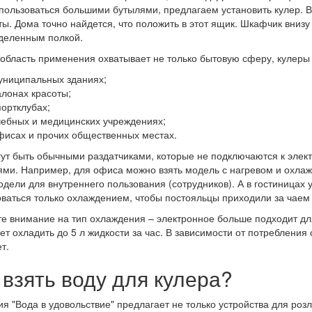
пользоваться большими бутылями, предлагаем установить кулер. В
ы. Дома точно найдется, что положить в этот ящик. Шкафчик вниз
деленным полкой.
область применения охватывает не только бытовую сферу, кулеры 
униципальных зданиях;
алонах красоты;
портклубах;
чебных и медицинских учреждениях;
фисах и прочих общественных местах.
ут быть обычными раздатчиками, которые не подключаются к эле
ми. Например, для офиса можно взять модель с нагревом и охлаж
одели для внутреннего пользования (сотрудников). А в гостиницах
ваться только охлаждением, чтобы постояльцы приходили за чаем 
е внимание на тип охлаждения – электронное больше подходит дл
ет охладить до 5 л жидкости за час. В зависимости от потребления
т.
 взять воду для кулера?
я "Вода в удовольствие" предлагает не только устройства для роз