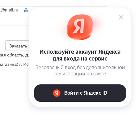
a@mail.ru
Ваш город:
Мытищи
Войти
+7 (495) 223-46-26
Калькулятор скидки
Заказать звонок
ая область, д. Корсаково, ул. Изумрудная, участок 5
агазина: г. Истра, п. Пионерский, ул. Школьная, д. 4