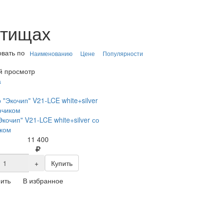
ытищах
вать по
Наименованию
Цене
Популярности
й просмотр
а
Экочип" V21-LCE white+silver со
ком
11 400
+
Купить
ить
В избранное