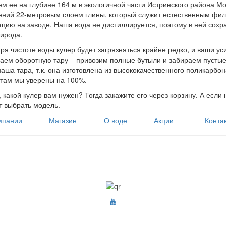
м ее на глубине 164 м в экологичной части Истринского района Мо
ений 22-метровым слоем глины, который служит естественным фил
цию на заводе. Наша вода не дистиллируется, поэтому в ней сохр
ирода.
ря чистоте воды кулер будет загрязняться крайне редко, и ваши ус
аем оборотную тару – привозим полные бутыли и забираем пустые.
наша тара, т.к. она изготовлена из высококачественного поликарбона
там мы уверены на 100%.
 какой кулер вам нужен? Тогда закажите его через корзину. А если
 выбрать модель.
мпании
Магазин
О воде
Акции
Конта