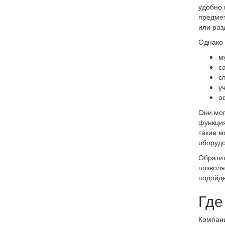
удобно 
предмет
или раз
Однако 
м
с
с
у
о
Они мог
функция
такие м
оборудо
Обратит
позволя
подойде
Где
Компани