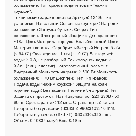
охлаждение. Тип кранов подачи воды - "нажим
кружкой".
Технические характеристики Артикул: 12426 Тип
установки: Напольный Основные функции: Нагрев и
охлаждение Загрузка бутыли: Сверху Тип
охлаждения: Электронный Шкафчик: Для хранения
~16л. Цвет/Материал корпуса: Белый/светлый Цвет/
Материал вставки: Серебристый/серый Нагрев: 5 л/ч
(≤ 94 C°) Охлаждение: 1 л/ч (≥ 10 C°) Бак горячей
воды: ≥ 0,8, не разборный Бак холодной воды: ≥
0,8л., (пищ. пластик) Нагревательный элемент:
Внутренний Мощность нагрева: ≥ 500 Вт Мощность
охлаждения: ~ 70 Вт Дисплей: Нет Тип кранов:
Подача воды "нажим кружкой" Защита на кран
горячей воды: Без защиты Наличие 3-го крана: Нет
Защита от протечек: Нет Напряжение: 220-230В / 50-
60Гц. Срок гарантии: 12 мес. Страна пр-ва: Китай
Габариты без упаковки (ВxШxГ): 960x310x310 mm.
Габариты в упаковке (ВxШxГ): 980x330x335 mm.
Объем: 0.10834 м.куб Вес: 8.49 кг