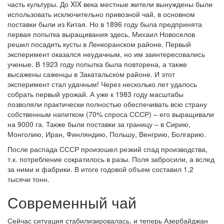
часть культуры. До XIX века местные жители вынуждены были
использовать исключительно привозной чай, в основном
поставки были из Китая. Но в 1896 году была предпринята
первая попытка выращивания здесь, Михаил Новоселов
решил посадить кусты в Ленкоранском районе. Первый
эксперимент оказался неудачным, но им заинтересовались
ученые. В 1923 году попытка была повторена, а также
высажены саженцы в Закатальском районе. И этот
эксперимент стал удачным! Через несколько лет удалось
собрать первый урожай. А уже к 1983 году масштабы
позволяли практически полностью обеспечивать всю страну
собственным напитком (70% спроса СССР) – его выращивали
на 9000 га. Также были поставки за границу – в Сирию,
Монголию, Иран, Финляндию, Польшу, Венгрию, Болгарию.
После распада СССР произошел резкий спад производства,
т.к. потребление сократилось в разы. Поля забросили, а вслед
за ними и фабрики. В итоге годовой объем составил 1,2
тысячи тонн.
Современный чай
Сейчас ситуация стабилизировалась, и теперь Азербайджан