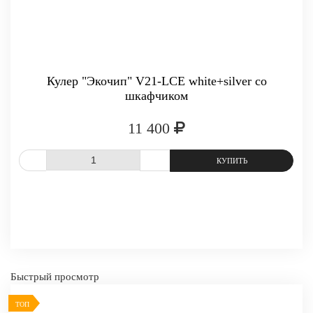
Кулер "Экочип" V21-LCE white+silver со
шкафчиком
11 400
СРАВНИТЬ
В ИЗБРАННОЕ
Быстрый просмотр
ТОП