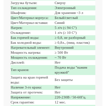
Загрузка бутыли:
Сверху
Тип охлаждения:
Электронный
Шкафчик:
Для хранения ~3 л
Цвет/Материал корпуса:
Белый/светлый
Цвет/Материал вставки:
Синий
Нагрев:
5 л/ч (≤ 94 C°)
Охлаждение:
1 л/ч (≥ 10 C°)
Бак горячей воды:
≥ 0,8, не разборный
Бак холодной воды:
≥ 0,8л., (пищ. пластик)
Нагревательный элемент:
Внутренний
Мощность нагрева:
≥ 500 Вт
Мощность охлаждения:
~ 70 Вт
Дисплей:
Нет
Подача воды "нажим
Тип кранов:
кружкой"
Защита на кран горячей
Без защиты
воды:
Наличие 3-го крана:
Нет
Защита от протечек:
Нет
Напряжение:
220-230В / 50-60Гц.
Срок гарантии:
12 мес.