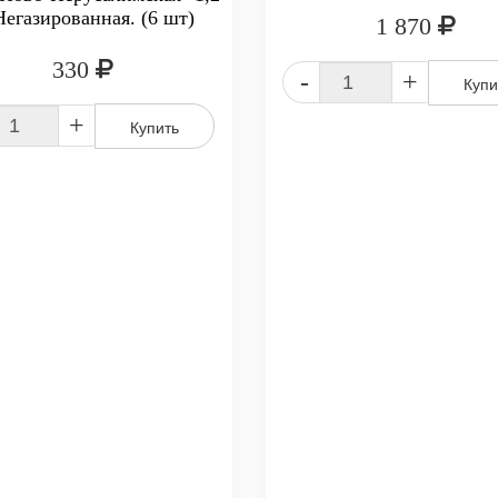
Негазированная. (6 шт)
1 870
330
-
+
Купи
+
Купить