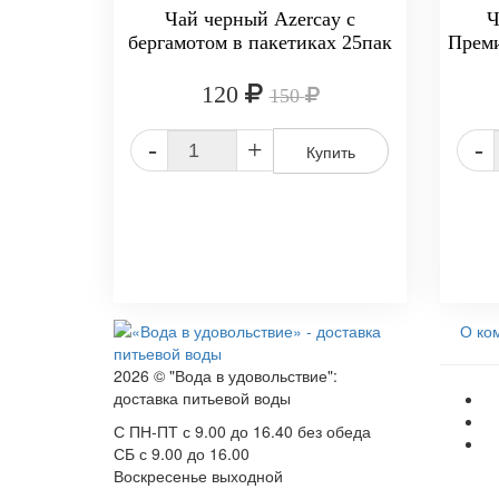
Чай черный Azercay с
Ч
бергамотом в пакетиках 25пак
Преми
120
150
-
+
-
Купить
О ко
2026 © "Вода в удовольствие":
доставка питьевой воды
С ПН-ПТ с 9.00 до 16.40 без обеда
СБ с 9.00 до 16.00
Воскресенье выходной