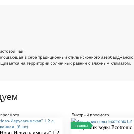
истовой чай.
оплощающая в себе традиционный стиль исконного азербайджанско
ращивается на территории солнечных равнин с влажным климатом.
дуем
 просмотр
Быстрый просмотр
Раздатчик воды Ecotroni
НОВИНКА
"Ново-Иерусалимская" 1,2