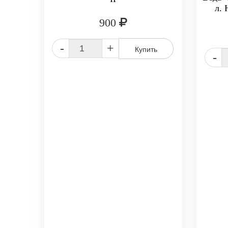
л. 
900
-
+
Купить
-