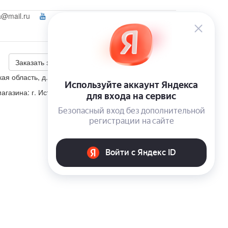
a@mail.ru
Ваш город:
Подольск
Войти
+7 (495) 223-46-26
Калькулятор скидки
Заказать звонок
ая область, д. Корсаково, ул. Изумрудная, участок 5
агазина: г. Истра, п. Пионерский, ул. Школьная, д. 4