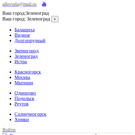
allovoda@mail.ru
Ваш город:
Зеленоград
Ваш город:
Зеленоград
×
Балашиха
Видное
Долгопрудный
Звенигород
Зеленоград
Истра
Красногорск
Москва
Мытищи
Одинцово
Подольск
Реутов
Солнечногорск
Химки
Войти