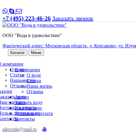
+7 (495) 223-46-26
Заказать звонок
ООО "Вода в удовольствие"
Фактический адрес: Московская область, д. Корсаково, ул. Изумр
Каталог
Меню
О компании
О воде
О компании
Статьи
О воде
Наша жизнь
Статьи
Отзывы
Наша жизнь
Акции
Отзывы
Заказать воду
Акции
Наш магазин
Заказать воду
Доставка и оплата
Наш магазин
Польза лития в воде
Доставка и оплата
Контакты
Контакты
allovoda@mail.ru