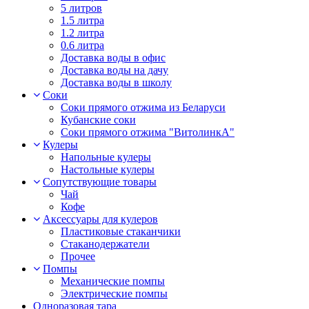
5 литров
1.5 литра
1.2 литра
0.6 литра
Доставка воды в офис
Доставка воды на дачу
Доставка воды в школу
Соки
Соки прямого отжима из Беларуси
Кубанские соки
Соки прямого отжима "ВитолинкА"
Кулеры
Напольные кулеры
Настольные кулеры
Сопутствующие товары
Чай
Кофе
Аксессуары для кулеров
Пластиковые стаканчики
Стаканодержатели
Прочее
Помпы
Механические помпы
Электрические помпы
Одноразовая тара