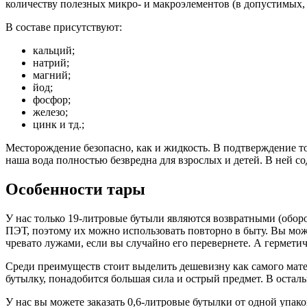
количеству полезных микро- и макроэлементов (в допустимых,
В составе присутствуют:
кальций;
натрий;
магний;
йод;
фосфор;
железо;
цинк и тд.;
Месторождение безопасно, как и жидкость. В подтверждение то
наша вода полностью безвредна для взрослых и детей. В ней со
Особенности тары
У нас только 19-литровые бутыли являются возвратными (обор
ПЭТ, поэтому их можно использовать повторно в быту. Вы може
чревато лужами, если вы случайно его перевернете. А гермети
Среди преимуществ стоит выделить дешевизну как самого мате
бутылку, понадобится большая сила и острый предмет. В осталь
У нас вы можете заказать 0,6-литровые бутылки от одной упако