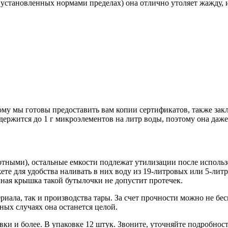
 установленных нормами пределах) она отлично утоляет жажду,
му мы готовы предоставить вам копии сертификатов, также заклю
держится до 1 г микроэлементов на литр воды, поэтому она даже
отными), остальные емкости подлежат утилизации после исполь
те для удобства наливать в них воду из 19-литровых или 5-литр
чная крышка такой бутылочки не допустит протечек.
риала, так и производства тары. За счет прочности можно не бе
ных случаях она останется целой.
вки и более. В упаковке 12 штук. Звоните, уточняйте подробнос