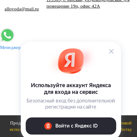
помещение 19п, офис 42А
allovoda@mail.ru
Менеджер
-
+
КУПИТЬ
Продолжая использовать сайт, вы соглашаетесь с
политикой
использования файлов cookie
и даете
Согласие на обработку
персональных данных
.
ОК