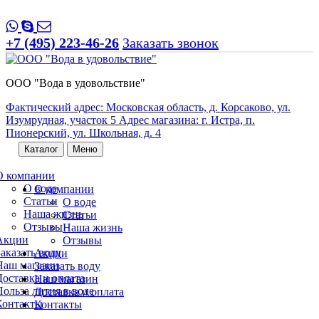
+7 (495) 223-46-26
Заказать звонок
ООО "Вода в удовольствие"
Фактический адрес: Московская область, д. Корсаково, ул.
Изумрудная, участок 5 Адрес магазина: г. Истра, п.
Пионерский, ул. Школьная, д. 4
Каталог
Меню
О компании
О воде
О компании
Статьи
О воде
Наша жизнь
Статьи
Отзывы
Наша жизнь
Акции
Отзывы
Заказать воду
Акции
Наш магазин
Заказать воду
Доставка и оплата
Наш магазин
Польза лития в воде
Доставка и оплата
Контакты
Контакты