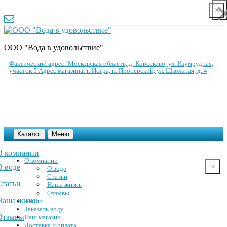
×
ООО "Вода в удовольствие"
Фактический адрес: Московская область, д. Корсаково, ул. Изумрудная,
участок 5 Адрес магазина: г. Истра, п. Пионерский, ул. Школьная, д. 4
Каталог
Меню
О компании
О компании
×
О воде
О воде
Статьи
Статьи
Наша жизнь
Отзывы
Наша жизнь
Акции
Заказать воду
Отзывы
Наш магазин
Доставка и оплата