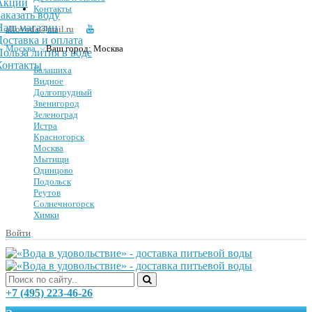
Акции
Контакты
Заказать воду
Наш магазин
allovoda@mail.ru
Доставка и оплата
Москва
Ваш город:
Москва
Польза лития в воде
Контакты
Балашиха
Видное
Долгопрудный
Звенигород
Зеленоград
Истра
Красногорск
Москва
Мытищи
Одинцово
Подольск
Реутов
Солнечногорск
Химки
Войти
+7 (495) 223-46-26