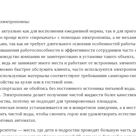
 электропомпы:
 актуально как для восполнения ежедневной нормы, так и для приг
 проще всего «перекачать» с помощью электропомпы, а не механи
ьми, так как не требует длительного освоения особенностей работы
овышения работоспособности и эффективности сотрудников часто 
ководство компании не заинтересовано в установке такого объекта
 ведь не занимают много места и работают от встроенных элемент
к можно быстрее обслужить клиента, часто используются электропо
 используемые материалы соответствуют требованиям санитарно-ги
йства на кухне или в гостевой зоне.
спортзалах не обойтись без постоянного источника питьевой воды
. Электропомпа делает получение чистой жидкости более качестве
нства, поэтому не подходит для тренировочных площадок.
ческая помпа устанавливается не в конкретном заведении, а в мес
пить чистой воды, чтобы смочить горло или удовлетворить естеств
инговых автоматах.
ситеты — места, где дети и подростки проводят большую часть дн