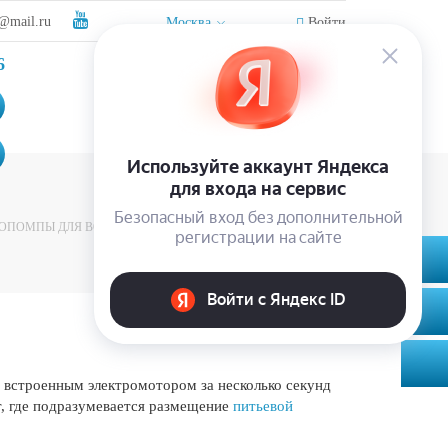
@mail.ru
Москва
Войти
Фактический адрес: Московская область, д.
6
Корсаково, ул. Изумрудная, участок 5
Адрес магазина: г. Истра, п. Пионерский, ул.
Школьная, д. 4
РОПОМПЫ ДЛЯ ВОДЫ
 встроенным электромотором за несколько секунд
т, где подразумевается размещение
питьевой