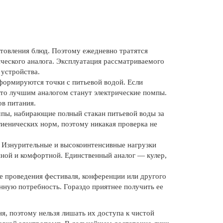
отовления блюд. Поэтому ежедневно тратятся
ческого аналога. Эксплуатация рассматриваемого
 устройства.
формируются точки с питьевой водой. Если
, то лучшим аналогом станут электрические помпы.
ов питания.
мпы, набирающие полный стакан питьевой воды за
гиенических норм, поэтому никакая проверка не
. Изнурительные и высокоинтенсивные нагрузки
нной и комфортной. Единственный аналог — кулер,
те проведения фестиваля, конференции или другого
енную потребность. Гораздо приятнее получить ее
я, поэтому нельзя лишать их доступа к чистой