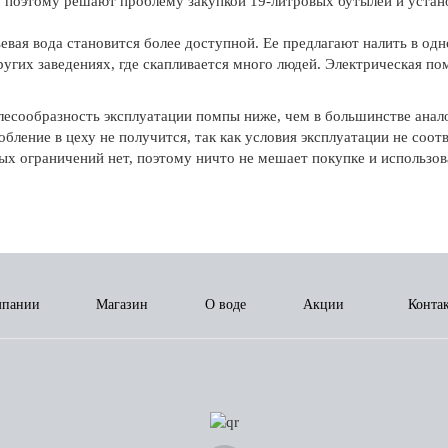
т, поэтому решают проблему закупкой 19-литровых бутылей и уста
евая вода становится более доступной. Ее предлагают налить в од
других заведениях, где скапливается много людей. Электрическая п
целесообразность эксплуатации помпы ниже, чем в большинстве ан
бление в цеху не получится, так как условия эксплуатации не соот
ых ограничений нет, поэтому ничто не мешает покупке и использов
мпании
Магазин
О воде
Акции
Конта