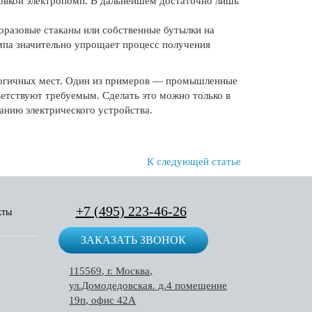
новкой электропомп. В дальнейшем достаточно лишь
норазовые стаканы или собственные бутылки на
омпа значительно упрощает процесс получения
алогичных мест. Один из примеров — промышленные
ветствуют требуемым. Сделать это можно только в
анию электрического устройства.
К следующей статье
+7 (495) 223-46-26
кты
ЗАКАЗАТЬ ЗВОНОК
115569, г. Москва,
ул.Домодедовская. д.4 помещение
19п, офис 42А