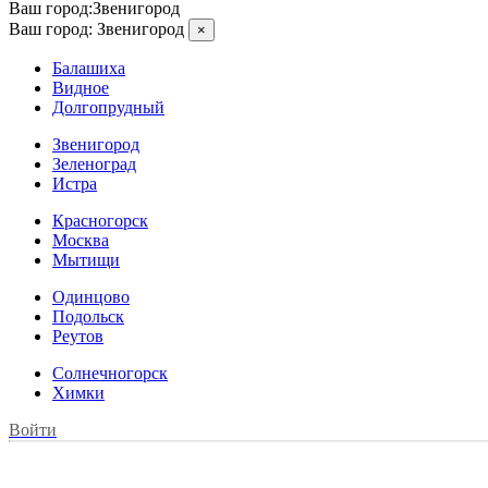
Ваш город:
Звенигород
Ваш город:
Звенигород
×
Балашиха
Видное
Долгопрудный
Звенигород
Зеленоград
Истра
Красногорск
Москва
Мытищи
Одинцово
Подольск
Реутов
Солнечногорск
Химки
Войти