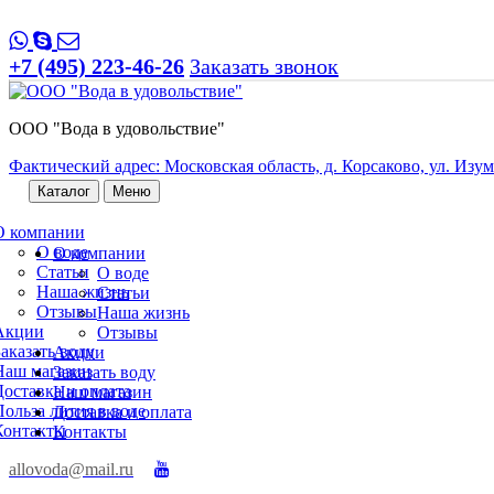
+7 (495) 223-46-26
Заказать звонок
ООО "Вода в удовольствие"
Фактический адрес: Московская область, д. Корсаково, ул. Изумр
Каталог
Меню
О компании
О воде
О компании
Статьи
О воде
Наша жизнь
Статьи
Отзывы
Наша жизнь
Акции
Отзывы
Заказать воду
Акции
Наш магазин
Заказать воду
Доставка и оплата
Наш магазин
Польза лития в воде
Доставка и оплата
Контакты
Контакты
allovoda@mail.ru