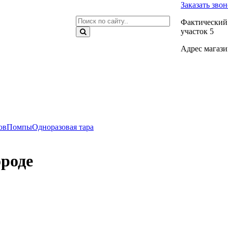
Заказать зво
Фактический 
участок 5
Адрес магазин
ов
Помпы
Одноразовая тара
роде