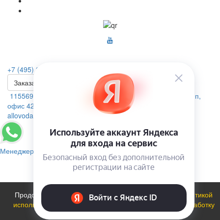
+7 (495) 223-46-26
Заказать звонок
115569, г. Москва, ул.Домодедовская. д.4 помещение 19п,
офис 42А
allovoda@mail.ru
Менеджер
Продолжая использовать сайт, вы соглашаетесь с
политикой
использования файлов cookie
и даете
Согласие на обработку
персональных данных
.
ОК