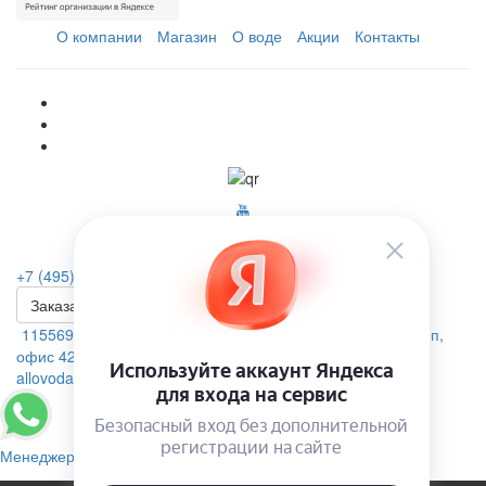
О компании
Магазин
О воде
Акции
Контакты
+7 (495) 223-46-26
Заказать звонок
115569, г. Москва, ул.Домодедовская. д.4 помещение 19п,
офис 42А
allovoda@mail.ru
Менеджер