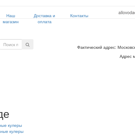
allovoda
Наш
Доставка и
Контакты
магазин
оплата
Фактический адрес: Московск
Адрес м
де
ные кулеры
ьные кулеры