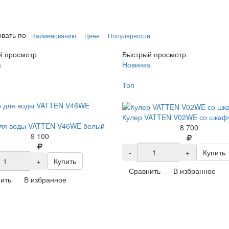
вать по
Наименованию
Цене
Популярности
й просмотр
Быстрый просмотр
а
Новинка
Топ
Кулер VATTEN V02WE со шкаф
для воды VATTEN V46WE белый
8 700
9 100
-
+
Купить
+
Купить
Сравнить
В избранное
ить
В избранное