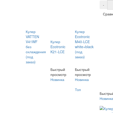
-
Сравн
Кулер
Кулер
VATTEN
Ecotronic
V41WF
Кулер
M40-LCE
без
Ecotronic
white+black
охлаждения
K21-LCE
(под
(под
заказ)
заказ)
Быстрый
Быстрый
просмотр
просмотр
Новинка
Новинка
Топ
Быстры
Новинк