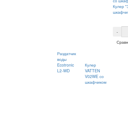
Кулер "
шкафчи
-
Сравн
Раздатчик
воды
Ecotronic
Кулер
L2-WD
VATTEN
V02WE со
шкафчиком