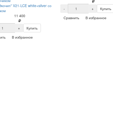
Экочип" V21-LCE white+silver со
-
+
Купить
ком
11 400
Сравнить
В избранное
+
Купить
ить
В избранное