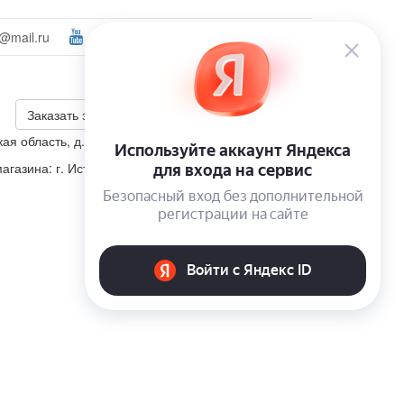
@mail.ru
Ваш город:
Звенигород
Войти
+7 (495) 223-46-26
Калькулятор скидки
Заказать звонок
ая область, д. Корсаково, ул. Изумрудная, участок 5
агазина: г. Истра, п. Пионерский, ул. Школьная, д. 4