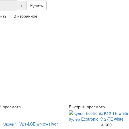
+
Купить
ить
В избранное
й просмотр
Быстрый просмотр
а
Кулер Ecotronic K12-TE white
4 600