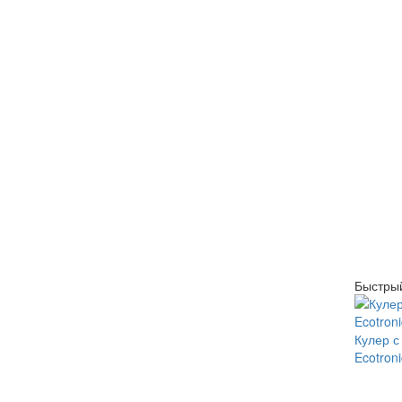
Быстры
Кулер с
Ecotron