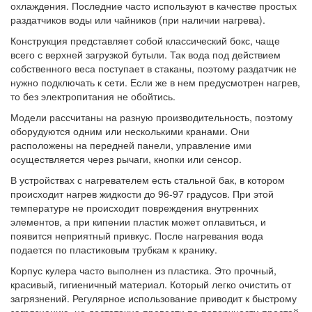
охлаждения. Последние часто используют в качестве простых
раздатчиков воды или чайников (при наличии нагрева).
Конструкция представляет собой классический бокс, чаще
всего с верхней загрузкой бутыли. Так вода под действием
собственного веса поступает в стаканы, поэтому раздатчик не
нужно подключать к сети. Если же в нем предусмотрен нагрев,
то без электропитания не обойтись.
Модели рассчитаны на разную производительность, поэтому
оборудуются одним или несколькими кранами. Они
расположены на передней панели, управление ими
осуществляется через рычаги, кнопки или сенсор.
В устройствах с нагревателем есть стальной бак, в котором
происходит нагрев жидкости до 96-97 градусов. При этой
температуре не происходит повреждения внутренних
элементов, а при кипении пластик может оплавиться, и
появится неприятный привкус. После нагревания вода
подается по пластиковым трубкам к кранику.
Корпус кулера часто выполнен из пластика. Это прочный,
красивый, гигиеничный материал. Который легко очистить от
загрязнений. Регулярное использование приводит к быстрому
загрязнению, но достаточно провести по поверхности простой