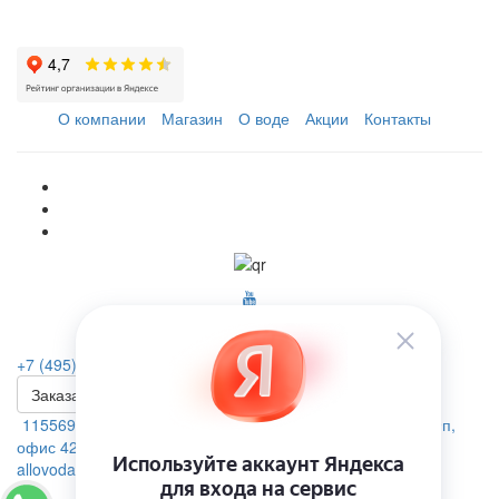
О компании
Магазин
О воде
Акции
Контакты
+7 (495) 223-46-26
Заказать звонок
115569, г. Москва, ул.Домодедовская. д.4 помещение 19п,
офис 42А
allovoda@mail.ru