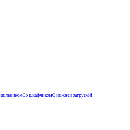
одильником
Со шкафчиком
С нижней загрузкой