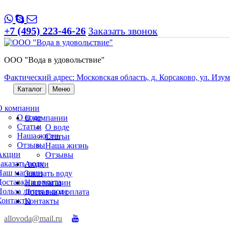
+7 (495) 223-46-26
Заказать звонок
ООО "Вода в удовольствие"
Фактический адрес: Московская область, д. Корсаково, ул. Изумр
Каталог
Меню
О компании
О воде
О компании
Статьи
О воде
Наша жизнь
Статьи
Отзывы
Наша жизнь
Акции
Отзывы
Заказать воду
Акции
Наш магазин
Заказать воду
Доставка и оплата
Наш магазин
Польза лития в воде
Доставка и оплата
Контакты
Контакты
allovoda@mail.ru