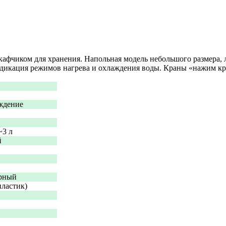
фчиком для хранения. Напольная модель небольшого размера, л
ндикация режимов нагрева и охлаждения воды. Краны «нажим к
ждение
~3 л
й
орный
пластик)