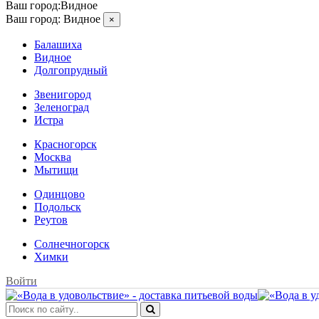
Ваш город:
Видное
Ваш город:
Видное
×
Балашиха
Видное
Долгопрудный
Звенигород
Зеленоград
Истра
Красногорск
Москва
Мытищи
Одинцово
Подольск
Реутов
Солнечногорск
Химки
Войти