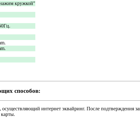
"нажим кружкой"
60Гц.
mm.
mm.
ющих способов:
нк, осуществляющий интернет эквайринг. После подтверждения 
 карты.