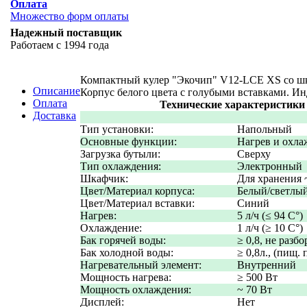
Оплата
Множество форм оплаты
Надежный поставщик
Работаем с 1994 года
Компактный кулер "Экочип" V12-LCE XS со шка
Описание
Корпус белого цвета с голубыми вставками. И
Оплата
Технические характеристики
Доставка
Тип установки:
Напольный
Основные функции:
Нагрев и охла
Загрузка бутыли:
Сверху
Тип охлаждения:
Электронный
Шкафчик:
Для хранения 
Цвет/Материал корпуса:
Белый/светлы
Цвет/Материал вставки:
Синий
Нагрев:
5 л/ч (≤ 94 C°)
Охлаждение:
1 л/ч (≥ 10 C°)
Бак горячей воды:
≥ 0,8, не разб
Бак холодной воды:
≥ 0,8л., (пищ. 
Нагревательный элемент:
Внутренний
Мощность нагрева:
≥ 500 Вт
Мощность охлаждения:
~ 70 Вт
Дисплей:
Нет