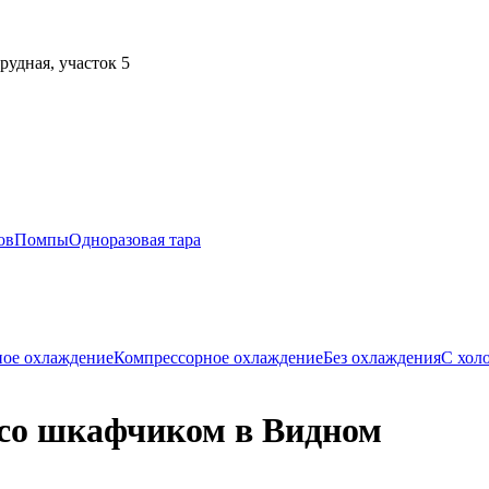
рудная, участок 5
ов
Помпы
Одноразовая тара
ое охлаждение
Компрессорное охлаждение
Без охлаждения
С хол
со шкафчиком в Видном