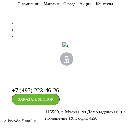
О компании
Магазин
О воде
Акции
Контакты
+7 (495) 223-46-26
ЗАКАЗАТЬ ЗВОНОК
115569, г. Москва, ул.Домодедовская. д.4
-
+
КУПИТЬ
помещение 19п, офис 42А
allovoda@mail.ru