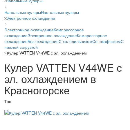
Напольные кулеры
Напольные кулеры
Настольные кулеры
Электронное охлаждение
Электронное охлаждение
Компрессорное
охлаждение
Электронное охлаждение
Компрессорное
охлаждение
Без охлаждения
С холодильником
Со шкафчиком
С
нижней загрузкой
Кулер VATTEN V44WE с эл. охлаждением
Кулер VATTEN V44WE с
эл. охлаждением в
Красногорске
Топ