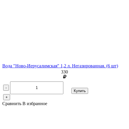
Вода "Ново-Иерусалимская" 1,2 л. Негазированная. (6 шт)
330
-
Купить
+
Сравнить
В избранное