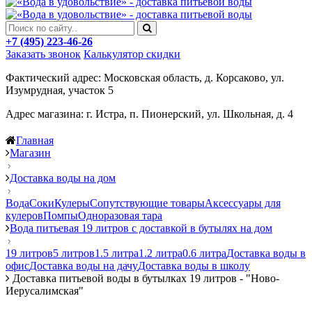
+7 (495) 223-46-26
Заказать звонок
Калькулятор скидки
Фактический адрес: Московская область, д. Корсаково, ул.
Изумрудная, участок 5
Адрес магазина: г. Истра, п. Пионерский, ул. Школьная, д. 4
Главная
Магазин
Доставка воды на дом
Вода
Соки
Кулеры
Сопутствующие товары
Аксессуары для
кулеров
Помпы
Одноразовая тара
Вода питьевая 19 литров с доставкой в бутылях на дом
19 литров
5 литров
1.5 литра
1.2 литра
0.6 литра
Доставка воды в
офис
Доставка воды на дачу
Доставка воды в школу
Доставка питьевой воды в бутылках 19 литров - "Ново-
Иерусалимская"