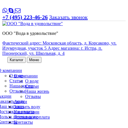
+7 (495) 223-46-26
Заказать звонок
ООО "Вода в удовольствие"
Фактический адрес: Московская область, д. Корсаково, ул.
Изумрудная, участок 5 Адрес магазина: г. Истра, п.
Пионерский, ул. Школьная, д. 4
Каталог
Меню
О компании
О воде
О компании
Статьи
О воде
Наша жизнь
Статьи
Отзывы
Наша жизнь
Акции
Отзывы
Заказать воду
Акции
Наш магазин
Заказать воду
Доставка и оплата
Наш магазин
Польза лития в воде
Доставка и оплата
Контакты
Контакты