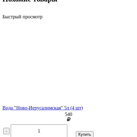
Быстрый просмотр
Вода "Ново-Иерусалимская" 5л (4 шт)
540
-
Купить