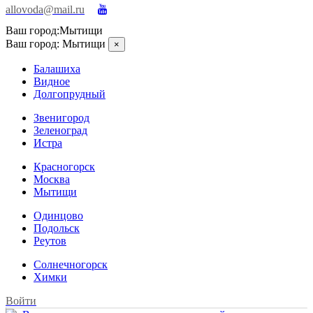
allovoda@mail.ru
Ваш город:
Мытищи
Ваш город:
Мытищи
×
Балашиха
Видное
Долгопрудный
Звенигород
Зеленоград
Истра
Красногорск
Москва
Мытищи
Одинцово
Подольск
Реутов
Солнечногорск
Химки
Войти