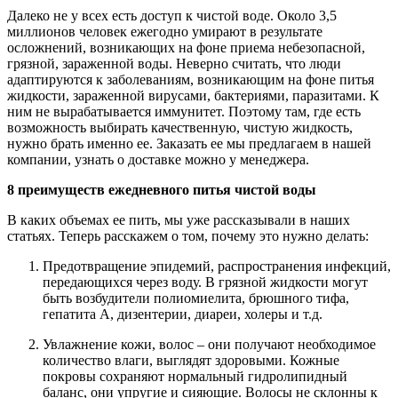
Далеко не у всех есть доступ к чистой воде. Около 3,5
миллионов человек ежегодно умирают в результате
осложнений, возникающих на фоне приема небезопасной,
грязной, зараженной воды. Неверно считать, что люди
адаптируются к заболеваниям, возникающим на фоне питья
жидкости, зараженной вирусами, бактериями, паразитами. К
ним не вырабатывается иммунитет. Поэтому там, где есть
возможность выбирать качественную, чистую жидкость,
нужно брать именно ее. Заказать ее мы предлагаем в нашей
компании, узнать о доставке можно у менеджера.
8 преимуществ ежедневного питья чистой воды
В каких объемах ее пить, мы уже рассказывали в наших
статьях. Теперь расскажем о том, почему это нужно делать:
Предотвращение эпидемий, распространения инфекций,
передающихся через воду. В грязной жидкости могут
быть возбудители полиомиелита, брюшного тифа,
гепатита А, дизентерии, диареи, холеры и т.д.
Увлажнение кожи, волос – они получают необходимое
количество влаги, выглядят здоровыми. Кожные
покровы сохраняют нормальный гидролипидный
баланс, они упругие и сияющие. Волосы не склонны к