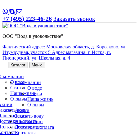
+7 (495) 223-46-26
Заказать звонок
ООО "Вода в удовольствие"
Фактический адрес: Московская область, д. Корсаково, ул.
Изумрудная, участок 5 Адрес магазина: г. Истра, п.
Пионерский, ул. Школьная, д. 4
Каталог
Меню
О компании
О воде
О компании
Статьи
О воде
Наша жизнь
Статьи
Отзывы
Наша жизнь
Акции
Отзывы
Заказать воду
Акции
Наш магазин
Заказать воду
Доставка и оплата
Наш магазин
Польза лития в воде
Доставка и оплата
Контакты
Контакты