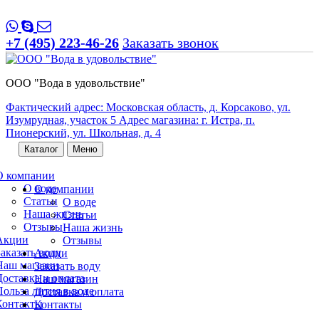
+7 (495) 223-46-26
Заказать звонок
ООО "Вода в удовольствие"
Фактический адрес: Московская область, д. Корсаково, ул.
Изумрудная, участок 5 Адрес магазина: г. Истра, п.
Пионерский, ул. Школьная, д. 4
Каталог
Меню
О компании
О воде
О компании
Статьи
О воде
Наша жизнь
Статьи
Отзывы
Наша жизнь
Акции
Отзывы
Заказать воду
Акции
Наш магазин
Заказать воду
Доставка и оплата
Наш магазин
Польза лития в воде
Доставка и оплата
Контакты
Контакты