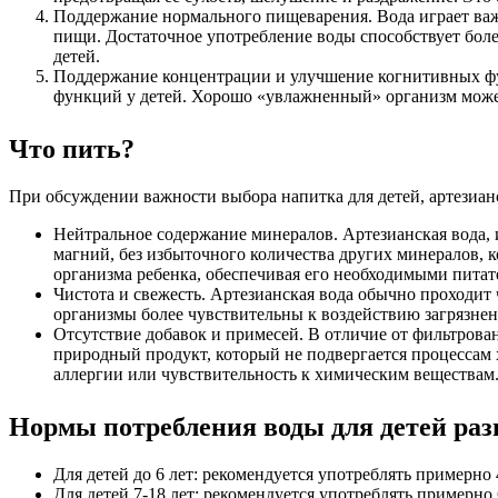
Поддержание нормального пищеварения. Вода играет важ
пищи. Достаточное употребление воды способствует бо
детей.
Поддержание концентрации и улучшение когнитивных фу
функций у детей. Хорошо «увлажненный» организм может 
Что пить?
При обсуждении важности выбора напитка для детей, артезиан
Нейтральное содержание минералов. Артезианская вода,
магний, без избыточного количества других минералов, к
организма ребенка, обеспечивая его необходимыми питат
Чистота и свежесть. Артезианская вода обычно проходит 
организмы более чувствительны к воздействию загрязнен
Отсутствие добавок и примесей. В отличие от фильтрова
природный продукт, который не подвергается процессам х
аллергии или чувствительность к химическим веществам
Нормы потребления воды для детей раз
Для детей до 6 лет: рекомендуется употреблять примерно 
Для детей 7-18 лет: рекомендуется употреблять примерно 