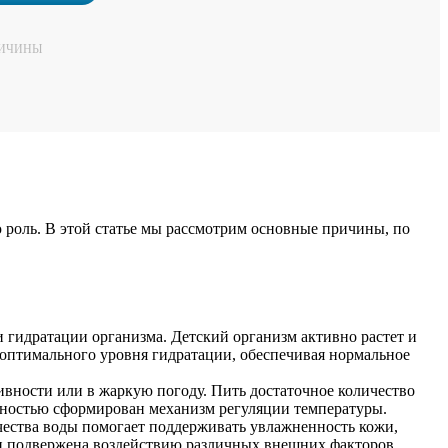
РИЧИНЫ
ую роль. В этой статье мы рассмотрим основные причины, по
 гидратации организма. Детский организм активно растет и
 оптимального уровня гидратации, обеспечивая нормальное
тивности или в жаркую погоду. Пить достаточное количество
олностью сформирован механизм регуляции температуры.
чества воды помогает поддерживать увлажненность кожи,
а и подвержена воздействию различных внешних факторов.