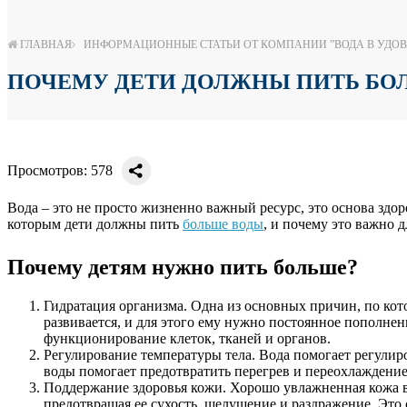
ГЛАВНАЯ
ИНФОРМАЦИОННЫЕ СТАТЬИ ОТ КОМПАНИИ ”ВОДА В УДОВ
ПОЧЕМУ ДЕТИ ДОЛЖНЫ ПИТЬ БО
Просмотров: 578
Вода – это не просто жизненно важный ресурс, это основа здор
которым дети должны пить
больше воды
, и почему это важно д
Почему детям нужно пить больше?
Гидратация организма. Одна из основных причин, по кот
развивается, и для этого ему нужно постоянное пополне
функционирование клеток, тканей и органов.
Регулирование температуры тела. Вода помогает регулиро
воды помогает предотвратить перегрев и переохлаждение
Поддержание здоровья кожи. Хорошо увлажненная кожа в
предотвращая ее сухость, шелушение и раздражение. Это