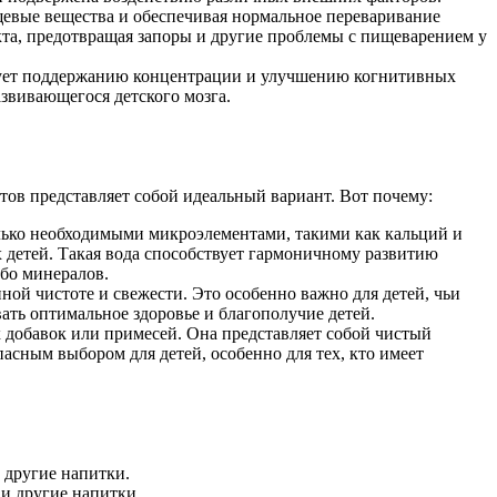
евые вещества и обеспечивая нормальное переваривание
а, предотвращая запоры и другие проблемы с пищеварением у
вует поддержанию концентрации и улучшению когнитивных
звивающегося детского мозга.
ов представляет собой идеальный вариант. Вот почему:
лько необходимыми микроэлементами, такими как кальций и
х детей. Такая вода способствует гармоничному развитию
ибо минералов.
ной чистоте и свежести. Это особенно важно для детей, чьи
ать оптимальное здоровье и благополучие детей.
х добавок или примесей. Она представляет собой чистый
асным выбором для детей, особенно для тех, кто имеет
и другие напитки.
 и другие напитки.