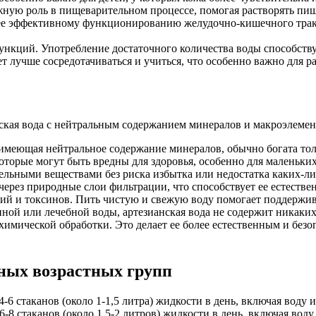
ную роль в пищеварительном процессе, помогая растворять пищ
лее эффективному функционированию желудочно-кишечного тракт
нкций. Употребление достаточного количества воды способст
лучше сосредотачиваться и учиться, что особенно важно для ра
ская вода с нейтральным содержанием минералов и макроэлемент
 имеющая нейтральное содержание минералов, обычно богата то
оторые могут быть вредны для здоровья, особенно для маленьки
ельными веществами без риска избытка или недостатка каких-л
через природные слои фильтрации, что способствует ее естествен
ий и токсинов. Пить чистую и свежую воду помогает поддержив
нной или лечебной воды, артезианская вода не содержит никаки
имической обработки. Это делает ее более естественным и безоп
.
ных возрастных групп
4-6 стаканов (около 1-1,5 литра) жидкости в день, включая воду 
6-8 стаканов (около 1,5-2 литров) жидкости в день, включая воду