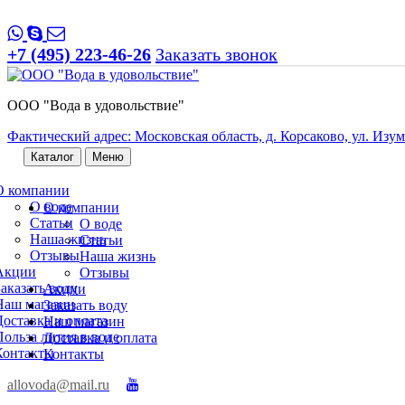
+7 (495) 223-46-26
Заказать звонок
ООО "Вода в удовольствие"
Фактический адрес: Московская область, д. Корсаково, ул. Изумр
Каталог
Меню
О компании
О воде
О компании
Статьи
О воде
Наша жизнь
Статьи
Отзывы
Наша жизнь
Акции
Отзывы
Заказать воду
Акции
Наш магазин
Заказать воду
Доставка и оплата
Наш магазин
Польза лития в воде
Доставка и оплата
Контакты
Контакты
allovoda@mail.ru