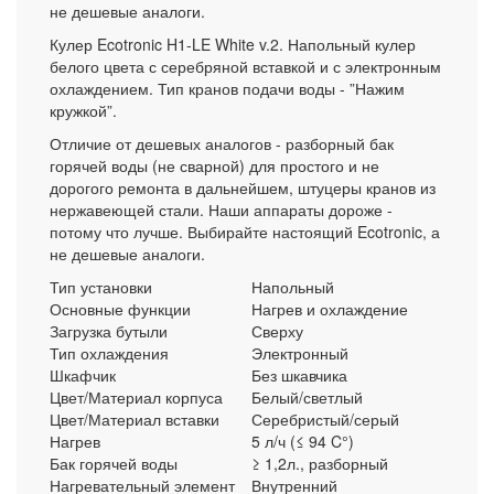
не дешевые аналоги.
Кулер Ecotronic H1-LE White v.2. Напольный кулер
белого цвета с серебряной вставкой и с электронным
охлаждением. Тип кранов подачи воды - ”Нажим
кружкой”.
Отличие от дешевых аналогов - разборный бак
горячей воды (не сварной) для простого и не
дорогого ремонта в дальнейшем, штуцеры кранов из
нержавеющей стали. Наши аппараты дороже -
потому что лучше. Выбирайте настоящий Ecotronic, а
не дешевые аналоги.
Тип установки
Напольный
Основные функции
Нагрев и охлаждение
Загрузка бутыли
Сверху
Тип охлаждения
Электронный
Шкафчик
Без шкавчика
Цвет/Материал корпуса
Белый/светлый
Цвет/Материал вставки
Серебристый/серый
Нагрев
5 л/ч (≤ 94 C°)
Бак горячей воды
≥ 1,2л., разборный
Нагревательный элемент
Внутренний