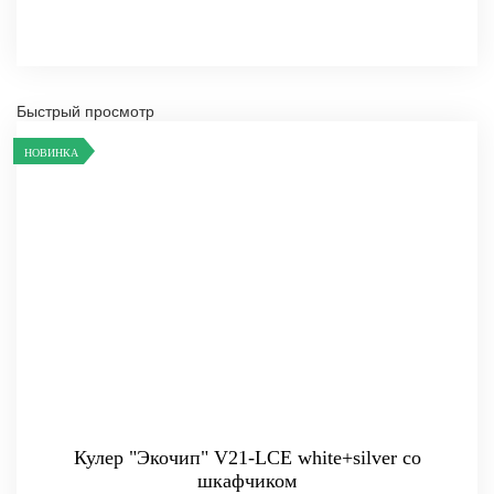
Быстрый просмотр
НОВИНКА
Кулер "Экочип" V21-LCE white+silver со
шкафчиком